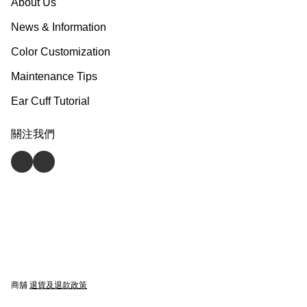
About Us
News & Information
Color Customization
Maintenance Tips
Ear Cuff Tutorial
關注我們
商舖
退貨及退款政策