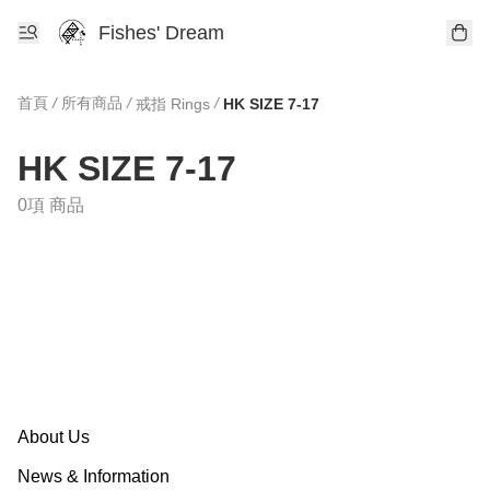
Fishes' Dream
首頁
/
所有商品
/
/
戒指 Rings
HK SIZE 7-17
HK SIZE 7-17
0項 商品
About Us
News & Information