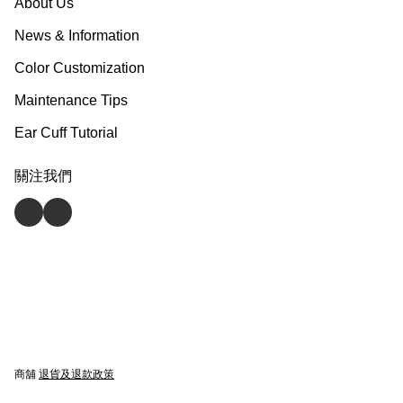
About Us
News & Information
Color Customization
Maintenance Tips
Ear Cuff Tutorial
關注我們
商舖
退貨及退款政策