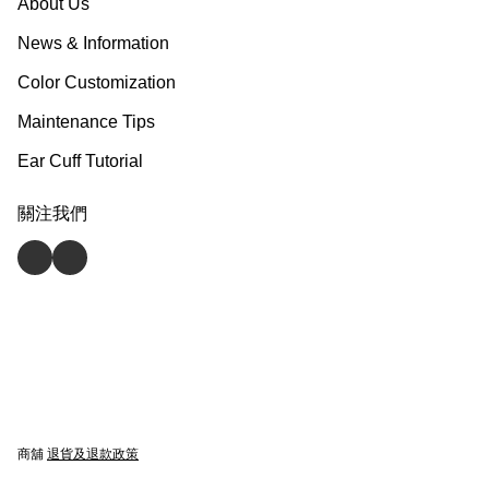
About Us
News & Information
Color Customization
Maintenance Tips
Ear Cuff Tutorial
關注我們
商舖
退貨及退款政策