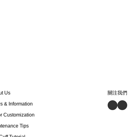
ut Us
關注我們
 & Information
r Customization
tenance Tips
Cuff Tutorial