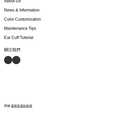
About Us
News & Information
Color Customization
Maintenance Tips
Ear Cuff Tutorial
關注我們
商舖
退貨及退款政策