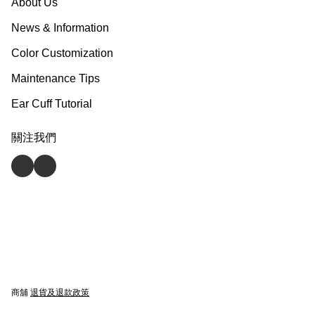
About Us
News & Information
Color Customization
Maintenance Tips
Ear Cuff Tutorial
關注我們
商舖
退貨及退款政策