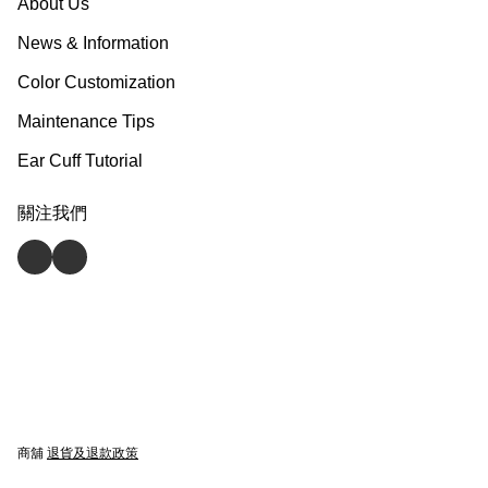
About Us
News & Information
Color Customization
Maintenance Tips
Ear Cuff Tutorial
關注我們
商舖
退貨及退款政策