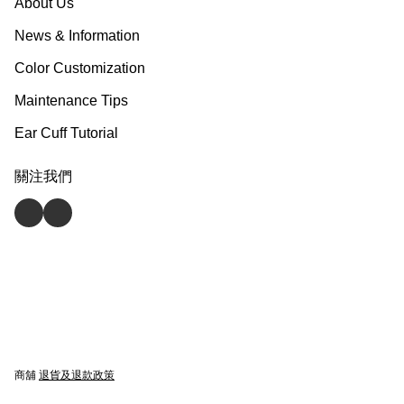
About Us
News & Information
Color Customization
Maintenance Tips
Ear Cuff Tutorial
關注我們
商舖
退貨及退款政策