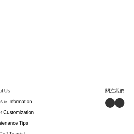
ut Us
關注我們
 & Information
r Customization
tenance Tips
Cuff Tutorial