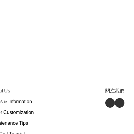
ut Us
關注我們
 & Information
r Customization
tenance Tips
Cuff Tutorial