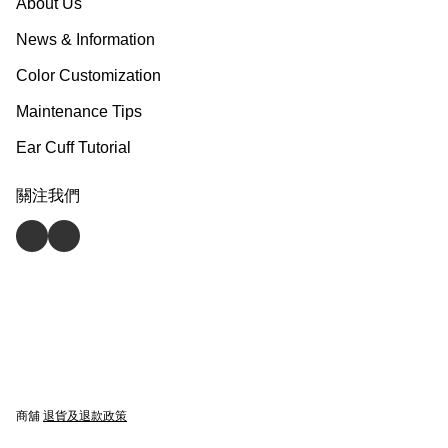
About Us
News & Information
Color Customization
Maintenance Tips
Ear Cuff Tutorial
關注我們
商舖
退貨及退款政策