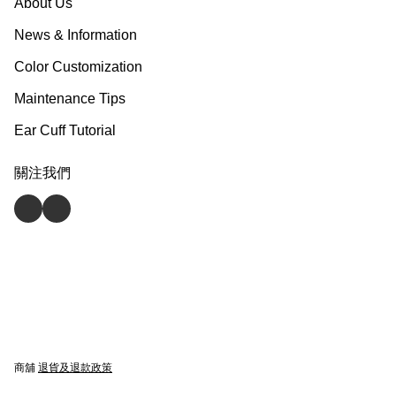
About Us
News & Information
Color Customization
Maintenance Tips
Ear Cuff Tutorial
關注我們
商舖
退貨及退款政策