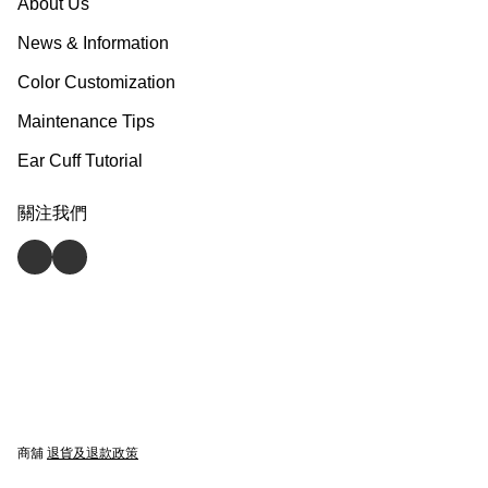
About Us
News & Information
Color Customization
Maintenance Tips
Ear Cuff Tutorial
關注我們
商舖
退貨及退款政策