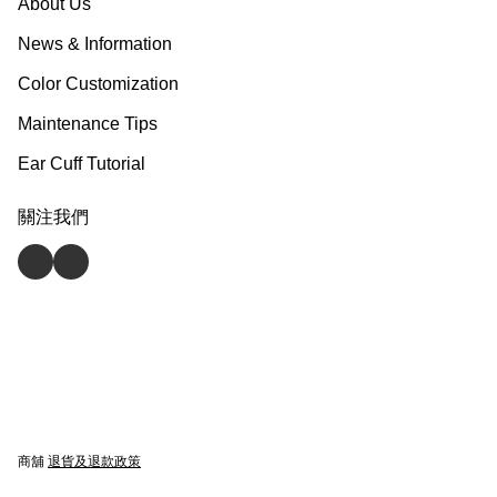
About Us
News & Information
Color Customization
Maintenance Tips
Ear Cuff Tutorial
關注我們
商舖
退貨及退款政策